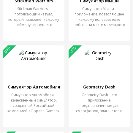
Stickman Warriors
Симулятор Мыши
Stickman Warriors –
Симулятор Мыши –
потрясающий казуал,
приложение, позволяющее
который позволяет каждому
каждому пользователю
геймеру вернуться в
побыть на месте маленького
беззаботное и
грызуна.
UPD
UPD
Симулятор Автомобиля
Geometry Dash
Симулятор Автомобиля –
Geometry Dash – это
качественный симулятор,
приложение
созданный Российской
предназначенное для
компанией «Oppana Games».
смартфонов, планшетов и
эмуляторов,