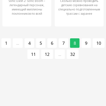
Sonic Dash 2: Sonic Boom –
Сколько можно проводить
легендарный персонаж,
детские соревнования на
имеющий миллионы
специально подготовленным
поклонников по всей
трассам с заранее
планете
1
...
4
5
6
7
8
9
10
11
12
...
32