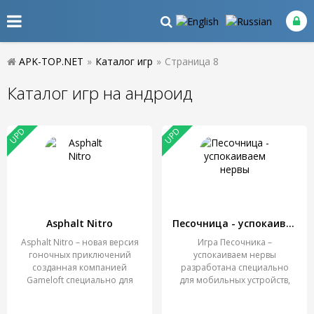
APK-TOP.NET
»
Каталог игр
»
Страница 8
Каталог игр на андроид
UPD
UPD
Asphalt Nitro
Песочница - успокаиваем нервы
Asphalt Nitro – новая версия
Игра Песочника –
гоночных приключений
успокаиваем нервы
созданная компанией
разработана специально
Gameloft специально для
для мобильных устройств,
которые работают