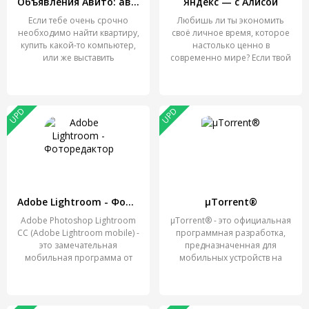
Объявления Авито: авто, работа, квартиры, вещи
Яндекс — с Алисой
Если тебе очень срочно
Любишь ли ты экономить
необходимо найти квартиру,
своё личное время, которое
купить какой-то компьютер,
настолько ценно в
или же выставить
современно мире? Если твой
UPD
UPD
Adobe Lightroom - Фоторедактор
µTorrent®
Adobe Photoshop Lightroom
µTorrent® - это официальная
CC (Adobe Lightroom mobile) -
программная разработка,
это замечательная
предназначенная для
мобильная программа от
мобильных устройств на