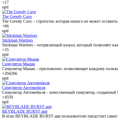
+1
7
upd
The Greedy Cave
The Greedy Cave – стратегия, которая никого не может остави
+6
6
upd
Stickman Warriors
Stickman Warriors – потрясающий казуал, который позволяет ка
+3
5
upd
Симулятор Мыши
Симулятор Мыши – приложение, позволяющее каждому пользов
+204
266
upd
Симулятор Автомобиля
Симулятор Автомобиля – качественный симулятор, созданный
+45
59
upd
BEYBLADE BURST app
В игре BEYBLADE BURST app пользователю предстоит самостоя