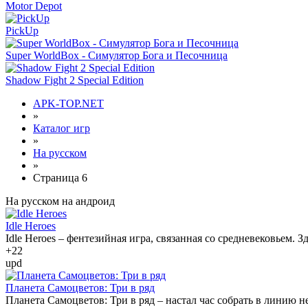
Motor Depot
PickUp
Super WorldBox - Симулятор Бога и Песочница
Shadow Fight 2 Special Edition
APK-TOP.NET
»
Каталог игр
»
На русском
»
Страница 6
На русском на андроид
Idle Heroes
Idle Heroes – фентезийная игра, связанная со средневековьем. З
+2
2
upd
Планета Самоцветов: Три в ряд
Планета Самоцветов: Три в ряд – настал час собрать в линию 