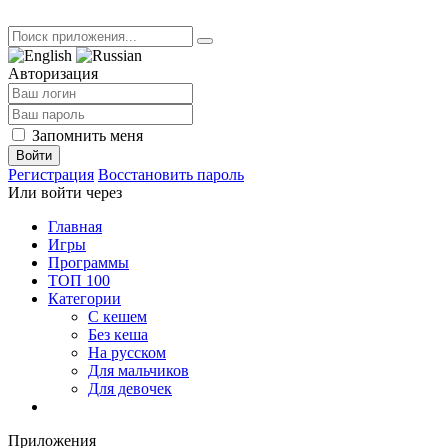
Авторизация
Запомнить меня
Войти
Регистрация
Восстановить пароль
Или войти через
Главная
Игры
Программы
ТОП 100
Категории
С кешем
Без кеша
На русском
Для мальчиков
Для девочек
Приложения