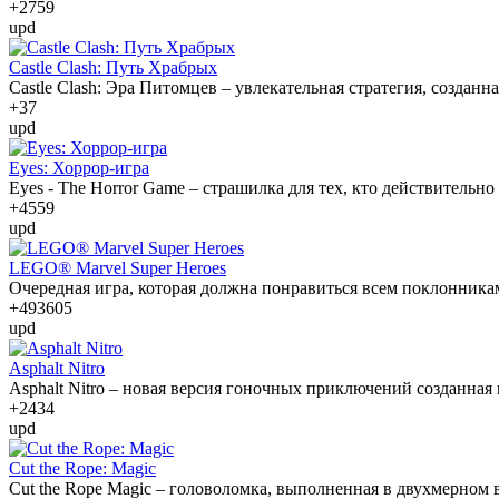
+27
59
upd
Castle Clash: Путь Храбрых
Castle Clash: Эра Питомцев – увлекательная стратегия, созда
+3
7
upd
Eyes: Хоррор-игра
Eyes - The Horror Game – страшилка для тех, кто действительно
+45
59
upd
LEGO® Marvel Super Heroes
Очередная игра, которая должна понравиться всем поклонникам
+493
605
upd
Asphalt Nitro
Asphalt Nitro – новая версия гоночных приключений созданная
+24
34
upd
Cut the Rope: Magic
Cut the Rope Magic – головоломка, выполненная в двухмерном в