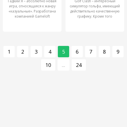
Гадкий Я – абсолютно новая
Golf Clash – интересный
игра, относящаяся к жанру
симулятор гольфа, имеющий
«казуальные». Разработана
действительно качественную
компанией Gameloft
графику. Кроме того
1
2
3
4
5
6
7
8
9
10
...
24