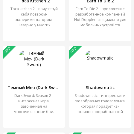
Toca Kitchen 2
Earn to Die 2
Toca kitchen 2 – почувствуй
Earn To Die 2 – приложение
себя поваром-
разработанное компанией
экспериментатором.
Not Doppler, специально для
Наверно у многих
мобильных устройств
появлялось желание
UPD
UPD
Темный Меч (Dark Sword)
Shadowmatic
Dark Sword: Season 2 –
Shadowmatic – интересная и
интересная игра,
своеобразная головоломка,
заточенная на
которая порадует как
многочисленные бои.
отлично проработанной
Главному герой здесь