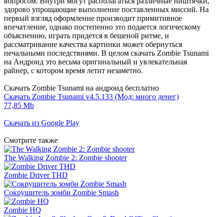
вопросом. Внутри могут располагаться различные ништячки,
здорово упрощающие выполнение поставленных миссий. На
первый взгляд оформление производит примитивное
впечатление, однако постепенно это подается логическому
объяснению, играть придется в бешеной ритме, и
рассматривание качества картинки может обернуться
печальными последствиями. В целом скачать Zombie Tsunami
на Андроид это весьма оригинальный и увлекательная
райнер, с котором время летит незаметно.
Скачать Zombie Tsunami на андроид бесплатно
Скачать Zombie Tsunami v4.5.133 (Мод: много денег)
77,85 Mb
Скачать из Google Play
Смотрите также
The Walking Zombie 2: Zombie shooter
Zombie Driver THD
Сокрушитель зомби Zombie Smash
Zombie HQ