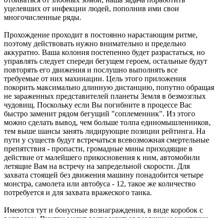
уцелевших от инфекции людей, пополнив ими свои
многочисленные ряды.
Прохождение проходит в постоянно нарастающим ритме,
поэтому действовать нужно внимательно и предельно
аккуратно. Ваша колония постепенно будет разрастаться, но
управлять следует спереди бегущем героем, остальные будут
повторять его движения и послушно выполнять все
требуемые от них махинации. Цель этого приложения
покорить максимально длинную дистанцию, попутно обращая
не зараженных представителей планеты Земля в безмозглых
чудовищ. Поскольку если Вы погибните в процессе Вас
быстро заменит рядом бегущий "соплеменник". Из этого
можно сделать вывод, чем больше толпа единомышленников,
тем выше шансы занять лидирующие позиции рейтинга. На
пути у существ будут встречаться всевозможная смертельные
препятствия - пропасти, громадные мины приходящие в
действие от малейшего прикосновения к ним, автомобили
летящие Вам на встречу на запредельной скорости. Для
захвата стоящей без движения машину понадобится четыре
монстра, самолета или автобуса - 12, такое же количество
потребуется и для захвата вражеского танка.
Имеются тут и бонусные вознаграждения, в виде коробок с