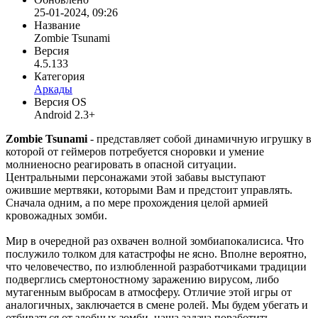
25-01-2024, 09:26
Название
Zombie Tsunami
Версия
4.5.133
Категория
Аркады
Версия OS
Android 2.3+
Zombie Tsunami
- представляет собой динамичную игрушку в
которой от геймеров потребуется сноровки и умение
молниеносно реагировать в опасной ситуации.
Центральными персонажами этой забавы выступают
ожившие мертвяки, которыми Вам и предстоит управлять.
Сначала одним, а по мере прохождения целой армией
кровожадных зомби.
Мир в очередной раз охвачен волной зомбиапокалисиса. Что
послужило толком для катастрофы не ясно. Вполне вероятно,
что человечество, по излюбленной разработчиками традиции
подверглись смертоностному заражению вирусом, либо
мутагенным выбросам в атмосферу. Отличие этой игры от
аналогичных, заключается в смене ролей. Мы будем убегать и
отбиваться от злобных зомби, наша задача поработить