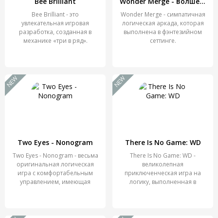
Bee Brilliant
Wonder Merge - волшебные игры в слияние и сбор
Bee Brilliant - это
Wonder Merge - симпатичная
увлекательная игровая
логическая аркада, которая
разработка, созданная в
выполнена в фэнтезийном
механике «три в ряд».
сеттинге.
NEW
NEW
Two Eyes - Nonogram
There Is No Game: WD
Two Eyes - Nonogram - весьма
There Is No Game: WD -
оригинальная логическая
великолепная
игра с комфортабельным
приключенческая игра на
управлением, имеющая
логику, выполненная в
пиксельном стиле,