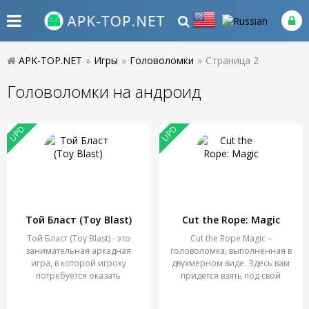
APK-TOP.NET
»
Игры
»
Головоломки
»
Страница 2
Головоломки на андроид
UPD
UPD
Той Бласт (Toy Blast)
Cut the Rope: Magic
Той Бласт (Toy Blast) - это
Cut the Rope Magic –
занимательная аркадная
головоломка, выполненная в
игра, в которой игроку
двухмерном виде. Здесь вам
потребуется оказать
придется взять под свой