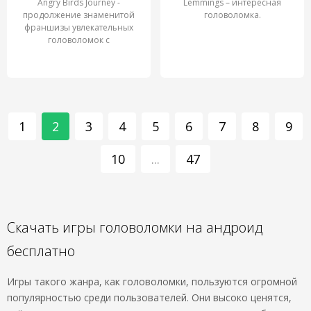
Angry Birds Journey -
Lemmings – интересная
продолжение знаменитой
головоломка.
франшизы увлекательных
головоломок с
комфортабельным
1
2
3
4
5
6
7
8
9
10
...
47
Скачать игры головоломки на андроид
бесплатно
Игры такого жанра, как головоломки, пользуются огромной
популярностью среди пользователей. Они высоко ценятся,