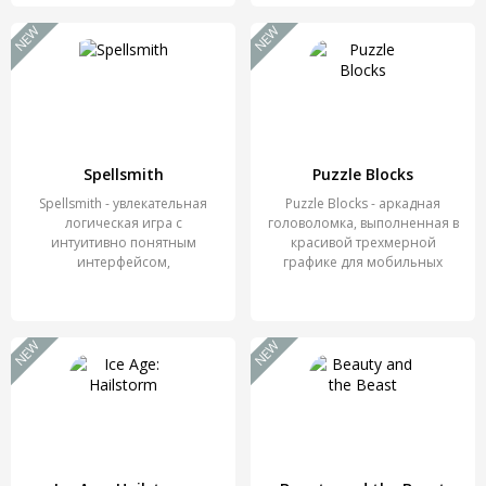
NEW
NEW
Spellsmith
Puzzle Blocks
Spellsmith - увлекательная
Puzzle Blocks - аркадная
логическая игра с
головоломка, выполненная в
интуитивно понятным
красивой трехмерной
интерфейсом,
графике для мобильных
протагонистом которой
NEW
NEW