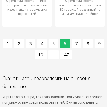
Supernatural Rooms 2 - сиквел
Supernatural Rooms -
невероятных приключений
интересный квест с хорошей
известнейших героических
3D-графикой, созданный по
персонажей
мотивам знаменитейшей
1
2
3
4
5
6
7
8
9
10
...
47
Скачать игры головоломки на андроид
бесплатно
Игры такого жанра, как головоломки, пользуются огромной
популярностью среди пользователей. Они высоко ценятся,