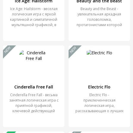
Ice Age: Hailstorm
Beauty and the Beast
Ice Age: Hailstorm - веселая
Beauty and the Beast -
логическая игра с яркой
увлекательная аркадная
картинкой и симпатичной
головоломка,
мультяшной графикой, в
протагонистами которой
выступают
NEW
NEW
Cinderella Free Fall
Electric Flo
Cinderella Free Fall - весьма
Electric Flo -
занятная логическая игра с
приключенческая
приятной графикой,
логическая игра,
ключевой действующей
рассказывающая о лучших
подругах Кит и Фло, которые