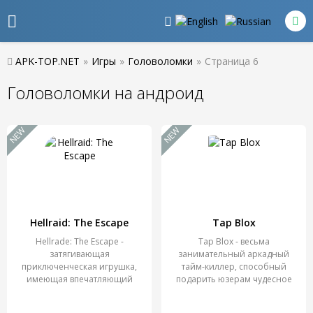
APK-TOP.NET
»
Игры
»
Головоломки
»
Страница 6
Головоломки на андроид
NEW
NEW
Hellraid: The Escape
Tap Blox
Hellrade: The Escape -
Tap Blox - весьма
затягивающая
занимательный аркадный
приключенческая игрушка,
тайм-киллер, способный
имеющая впечатляющий
подарить юзерам чудесное
визуал.