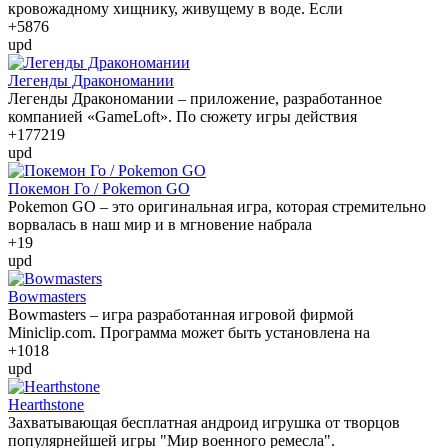
кровожадному хищнику, живущему в воде. Если
+58
76
upd
Легенды Дракономании
Легенды Дракономании – приложение, разработанное
компанией «GameLoft». По сюжету игры действия
+177
219
upd
Покемон Го / Pokemon GO
Pokemon GO – это оригинальная игра, которая стремительно
ворвалась в наш мир и в мгновение набрала
+1
9
upd
Bowmasters
Bowmasters – игра разработанная игровой фирмой
Miniclip.com. Программа может быть установлена на
+10
18
upd
Hearthstone
Захватывающая бесплатная андроид игрушка от творцов
популярнейшей игры "Мир военного ремесла".