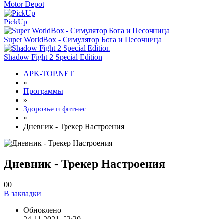
Motor Depot
PickUp
Super WorldBox - Симулятор Бога и Песочница
Shadow Fight 2 Special Edition
APK-TOP.NET
»
Программы
»
Здоровье и фитнес
»
Дневник - Трекер Настроения
Дневник - Трекер Настроения
0
0
В закладки
Обновлено
24-11-2021, 22:20