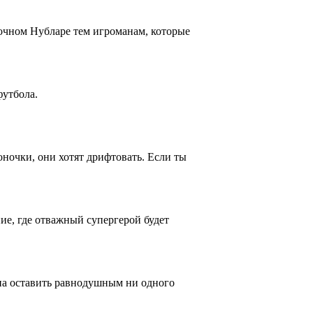
азочном Нубларе тем игроманам, которые
футбола.
оночки, они хотят дрифтовать. Если ты
ие, где отважный супергерой будет
лжна оставить равнодушным ни одного