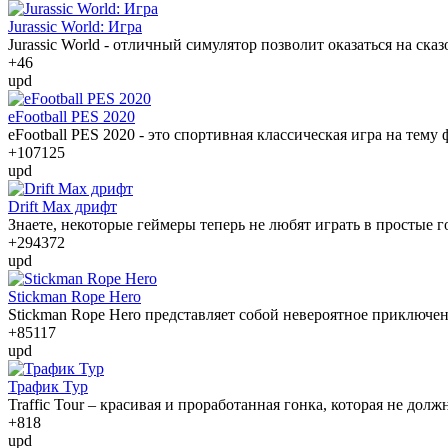
Jurassic World: Игра
Jurassic World - отличный симулятор позволит оказаться на ск
+4
6
upd
eFootball PES 2020
eFootball PES 2020 - это спортивная классическая игра на тему 
+107
125
upd
Drift Max дрифт
Знаете, некоторые геймеры теперь не любят играть в простые г
+294
372
upd
Stickman Rope Hero
Stickman Rope Hero представляет собой невероятное приключен
+85
117
upd
Трафик Тур
Traffic Tour – красивая и проработанная гонка, которая не до
+8
18
upd