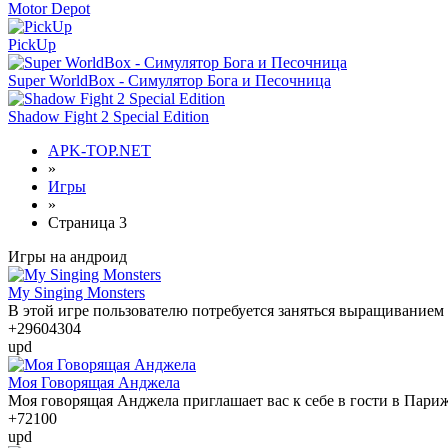
Motor Depot
PickUp
Super WorldBox - Симулятор Бога и Песочница
Shadow Fight 2 Special Edition
APK-TOP.NET
»
Игры
»
Страница 3
Игры на андроид
My Singing Monsters
В этой игре пользователю потребуется заняться выращиванием
+2960
4304
upd
Моя Говорящая Анджела
Моя говорящая Анджела приглашает вас к себе в гости в Париж
+72
100
upd