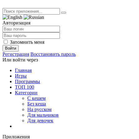
Авторизация
Запомнить меня
Войти
Регистрация
Восстановить пароль
Или войти через
Главная
Игры
Программы
ТОП 100
Категории
С кешем
Без кеша
На русском
Для мальчиков
Для девочек
Приложения