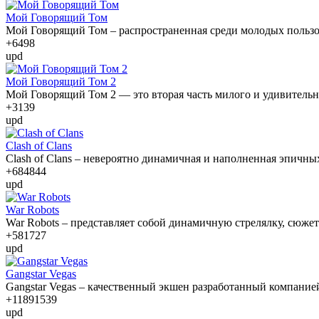
Мой Говорящий Том
Мой Говорящий Том – распространенная среди молодых пользо
+64
98
upd
Мой Говорящий Том 2
Мой Говорящий Том 2 — это вторая часть милого и удивительн
+31
39
upd
Clash of Clans
Clash of Clans – невероятно динамичная и наполненная эпичны
+684
844
upd
War Robots
War Robots – представляет собой динамичную стрелялку, сюже
+581
727
upd
Gangstar Vegas
Gangstar Vegas – качественный экшен разработанный компание
+1189
1539
upd