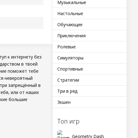
Музыкальные
Настольные
Обучающие
Приключения
Ролевые
уп к интернету без
Симуляторы
ударством в твоей
Спортивные
ение поможет тебе
тся невероятный
Стратегии
отри запрещённый в
Три в ряд
тебя, или от наших
акие большие
Экшен
Топ игр
Geometry Dash