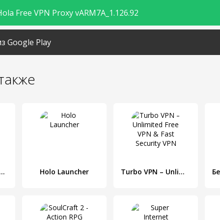
ola Free VPN Proxy vARM7A_1.126.92
з Google Play
также
World — Потрясающее приключение
Holo Launcher
Turbo VPN – Unlimited Free VPN & Fast Security VPN