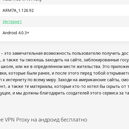
ARM7A_1.126.92
Интернет
Android 4.0.3+
– это замечательная возможность пользователю получить дост
, а также ты сможешь заходить на сайте, заблокированные гос
в школе, или же в определённом месте жительства. Это прилож
вки, которые были ранее, и после этого перед тобой открывае
п к интернету по всему миру. Заходи на американские сайты, см
нт, а также те материалы, которые кто-то хотел бы скрыть от 
дущее, и мы должны благодарить создателей этого сервиса за т
ee VPN Proxy на андроид бесплатно