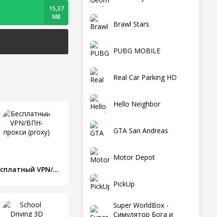
15,37
MB
Brawl Stars
PUBG MOBILE
Real Car Parking HD
Hello Neighbor
GTA San Andreas
Motor Depot
Бесплатный VPN/ВПН-прокси (proxy)
PickUp
Super WorldBox -
Симулятор Бога и