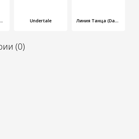
ion Throwdown: TQFC
Undertale
Линия Танца (Dancing Line)
ии (0)