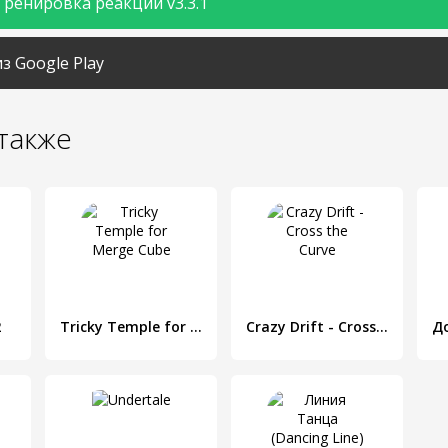
Тренировка реакции v3.3.1
з Google Play
также
2
Tricky Temple for Merge Cube
Crazy Drift - Cross the Curve