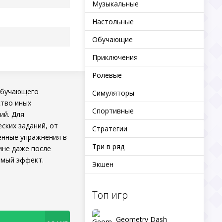
Музыкальные
Настольные
Обучающие
Приключения
Ролевые
 обучающего
Симуляторы
ство иных
Спортивные
ий. Для
ских заданий, от
Стратегии
енные упражнения в
Три в ряд
ине даже после
имый эффект.
Экшен
Топ игр
Geometry Dash