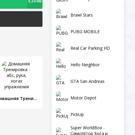
6,34 MB
Brawl Stars
PUBG MOBILE
Real Car Parking HD
Hello Neighbor
GTA San Andreas
Motor Depot
Домашняя Тренировка - абс, рука, ногах упражнения
PickUp
Super WorldBox -
Симулятор Бога и