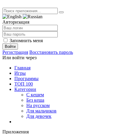
Авторизация
Запомнить меня
Войти
Регистрация
Восстановить пароль
Или войти через
Главная
Игры
Программы
ТОП 100
Категории
С кешем
Без кеша
На русском
Для мальчиков
Для девочек
Приложения