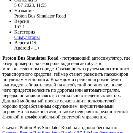
5-07-2023, 11:55
Название
Proton Bus Simulator Road
Версия
157.1
Категория
Симуляторы
Версия OS
Android 4.1+
Proton Bus Simulator Road
- потрясающий автосимулятор, где
юзер примерит на себя роль водителя автобуса в
многонаселенном городе. Оказавшись за рулем многотонного
транспортного средства, геймер станет развозить пассажиров
по улицам мегаполиса. В каждом из рейсов игроман будет
вынужден забирать людей на автобусной остановке, после
чего придется колесить по дорогам или автомагистралям,
нередко останавливаясь в специально отведенных местах.
Данный мобильный проект осчастливит пользователей
хорошо проработанным окружением, внушительными
игровыми возможностями, а также невероятно реалистичной
физикой и комфортабельной системой управления.
Скачать Proton Bus Simulator Road на андроид бесплатно
Скачать Proton Bus Simulator Road v157.1 (Мод: бесплатные