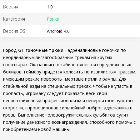
Версия
1.0
Категория
Гонки
Версия OS
Android 4.0+
Город GT гоночные трюки
- адреналиновые гоночки по
неординарным зигзагообразным трекам на крутых
спорткарах. Оказавшись в кабине одного из предложенных
болидов, геймеру придется колесить по извилистым трассам,
имеющим резкие повороты, мертвые петли и рампы. Для
стабильной езды на специальных треках, чтобы не упасть в
пропасть, игроману следует показать весь свой
непревзойденный профессионализм и невероятное чувство
скорости, спровоцировав сильнейший выброс адреналина в
кровь. Выполнение головокружительных кульбитов сулит
получение денежного вознаграждения, способного помочь с
приобретением новой машины.