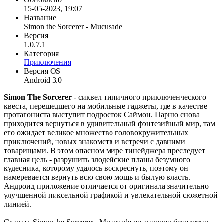
15-05-2023, 19:07
Название
Simon the Sorcerer - Mucusade
Версия
1.0.7.1
Категория
Приключения
Версия OS
Android 3.0+
Simon The Sorcerer
- сиквел типичного приключенческого
квеста, перешедшего на мобильные гаджеты, где в качестве
протагониста выступит подросток Саймон. Парню снова
приходится вернуться в удивительный фэнтезийный мир, там
его ожидает великое множество головокружительных
приключений, новых знакомств и встречи с давними
товарищами. В этом опасном мире тинейджера преследует
главная цель - разрушить злодейские планы безумного
кудесника, которому удалось воскреснуть, поэтому он
намеревается вернуть всю свою мощь и былую власть.
Андроид приложение отличается от оригинала значительно
улучшенной пиксельной графикой и увлекательной сюжетной
линией.
Скачать Simon the Sorcerer - Mucusade на андроид бесплатно