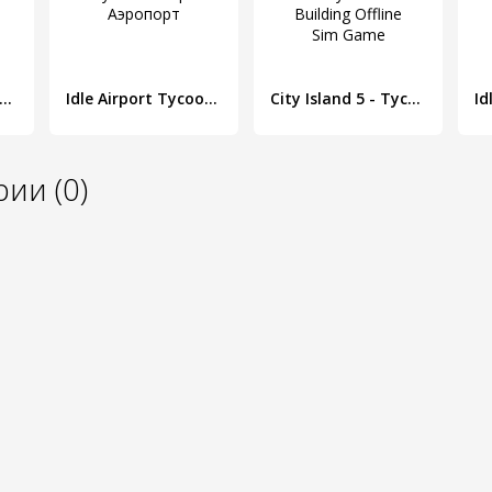
le Frontier: Tap Town Tycoon
Idle Airport Tycoon - Игра Аэропорт
City Island 5 - Tycoon Building Offline Sim Game
ии (0)