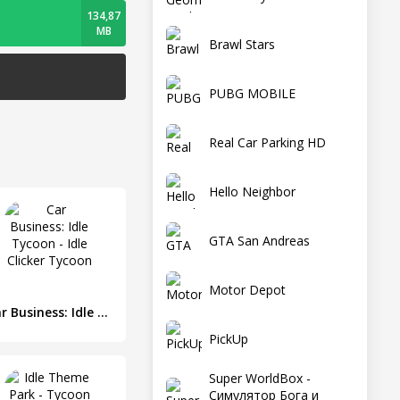
134,87
MB
Brawl Stars
PUBG MOBILE
Real Car Parking HD
Hello Neighbor
GTA San Andreas
Motor Depot
Car Business: Idle Tycoon - Idle Clicker Tycoon
PickUp
Super WorldBox -
Симулятор Бога и