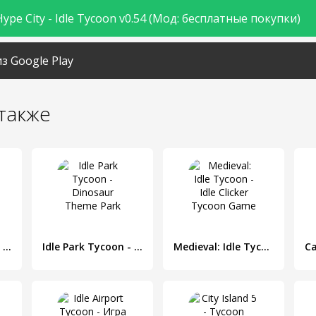
ype City - Idle Tycoon v0.54 (Мод: бесплатные покупки)
з Google Play
также
Idle Fisher Tycoon - рыбалка, рыбак, магнат
Idle Park Tycoon - Dinosaur Theme Park
Medieval: Idle Tycoon - Idle Clicker Tycoon Game