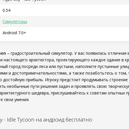
0.54
Симуляторы
Android 7.0+
coon
– градостроительный симулятор. У вас появилась отличная
ли настоящего архитектора, проектирующего каждое здание в к
ный город посреди леса или пустыни, наполните пустынные ули
ями и достопримечательностями, а также позаботьтесь о том,
о достойную прибыль. Игроку предстоит продумывать строение
ить необычные пути решения задач и проявлять свою творческу
архитектурного шедевра, прислушивайтесь к советам опытных 
е свои умения.
ty - Idle Tycoon на андроид бесплатно