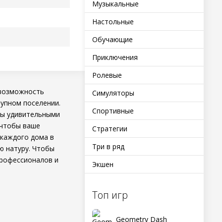
Музыкальные
Настольные
Обучающие
Приключения
Ролевые
 возможность
Симуляторы
рупном поселении.
Спортивные
цы удивительными
 чтобы ваше
Стратегии
 каждого дома в
Три в ряд
ю натуру. Чтобы
профессионалов и
Экшен
Топ игр
Geometry Dash