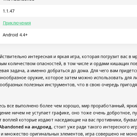
1.1.47
Приключения
Android 4.4+
йствительно интересная и яркая игра, которая погрузит вас в м
ым количеством опасностей, в том числе и ордами кишащих пов
евая задача, а именно добраться до дома. Для чего вам придётс
знообразное оружие, которое затем можно использовать для л
нообразных полезных инструментов, что в свою очередь пригодя
десь все выполнено более чем хорошо, мир проработанный, ярки
ение ничем не уступает графике, оно тоже очень добротное, п
т воплей которые издают наседающие на вас противники, буква
 Abandoned на андроид
, стоит уже ради такого интересного иг
 и множество оригинальных элементов, игра совершено не мон