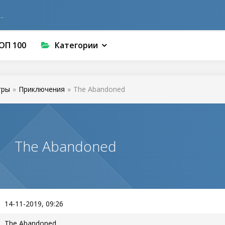
ОП 100
Категории
гры
»
Приключения
»
The Abandoned
The Abandoned
14-11-2019, 09:26
The Abandoned