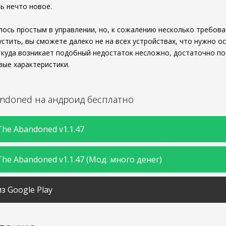
ь нечто новое.
ось простым в управлении, но, к сожалению несколько требов
стить, вы сможете далеко не на всех устройствах, что нужно ос
ткуда возникает подобный недостаток несложно, достаточно п
ые характеристики.
andoned на андроид бесплатно
he Abandoned v1.1.47
he Abandoned v1.1.47 (Мод: много денег)
з Google Play