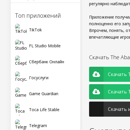
регулярно наблюдат
Топ приложений
Приложение получил
полноценно его запу
TikTok
Впрочем, понять, о
впечатляющие игров
FL Studio Mobile
Скачать The Ab
Сбербанк Онлайн
Скачать T
Госуслуги
Скачать T
Game Guardian
Скачать и
Toca Life Stable
Telegram