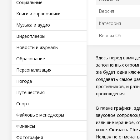
Социальные
Версия
Книги и справочники
Категория
Музыка и аудио
Версия OS
Видеоплееры
Новости и журналы
Здесь перед вами де
Образование
заполненных огромн
Персонализация
же будет одна ключ
создавать самое ра
Погода
противников, и раз
Путешествия
прохождения.
Спорт
В плане графики, з
Файловые менеджеры
звуковое сопровожд
излишне мрачное, о
Финансы
коже.
Скачать The
Нельзя не отмечать
Фотография