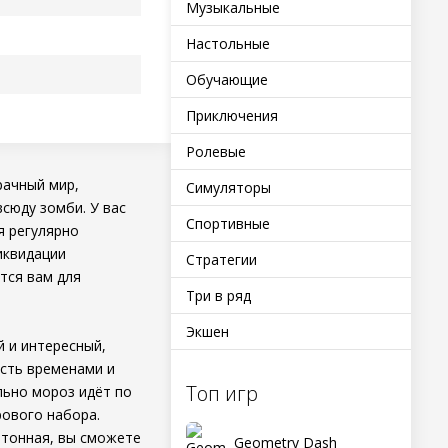
Музыкальные
Настольные
Обучающие
Приключения
Ролевые
рачный мир,
Симуляторы
сюду зомби. У вас
Спортивные
я регулярно
иквидации
Стратегии
тся вам для
Три в ряд
Экшен
й и интересный,
усть временами и
Топ игр
льно мороз идёт по
рового набора.
отонная, вы сможете
Geometry Dash