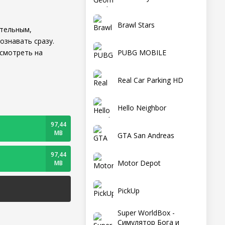
Brawl Stars
ательным,
ознавать сразу.
PUBG MOBILE
осмотреть на
Real Car Parking HD
Hello Neighbor
97,44
MB
GTA San Andreas
97,44
Motor Depot
MB
PickUp
Super WorldBox -
Симулятор Бога и