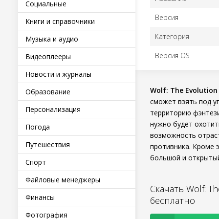
Социальные
Версия
Книги и справочники
Категория
Музыка и аудио
Версия OS
Видеоплееры
Новости и журналы
Wolf: The Evolution
Образование
сможет взять под у
Персонализация
территорию фэнтезий
нужно будет охотит
Погода
возможность отраст
Путешествия
противника. Кроме 
большой и открытый 
Спорт
Файловые менеджеры
Скачать Wolf: Th
Финансы
бесплатно
Фотография