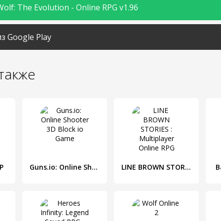
olf: The Evolution - Online RPG v1.96
з Google Play
также
SP
Guns.io: Online Shooter 3D Block io Game
LINE BROWN STORIES : Multiplayer Online RPG
B