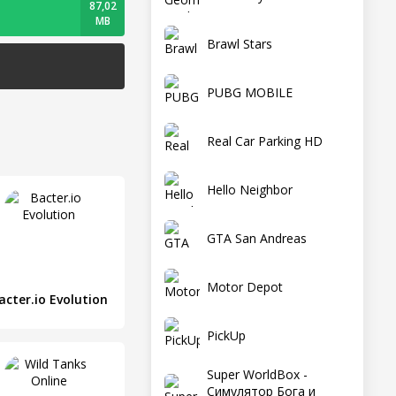
87,02
MB
Brawl Stars
PUBG MOBILE
Real Car Parking HD
Hello Neighbor
GTA San Andreas
Motor Depot
acter.io Evolution
PickUp
Super WorldBox -
Симулятор Бога и