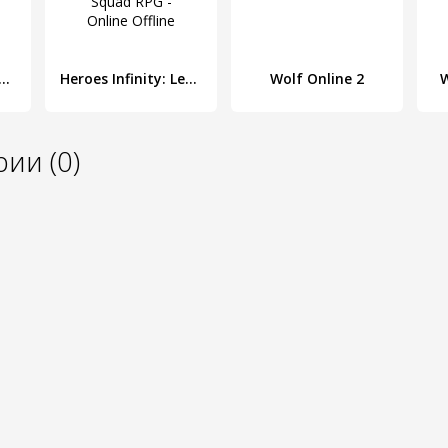
 Close - Battle Royale & Online FPS
Heroes Infinity: Legend Squad RPG - Online Offline
Wolf Online 2
W
ии (0)