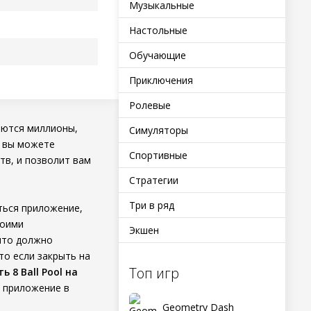
Музыкальные
Настольные
Обучающие
Приключения
Ролевые
аются миллионы,
Симуляторы
ь вы можете
Спортивные
тв, и позволит вам
Стратегии
Три в ряд
ться приложение,
воими
Экшен
что должно
то если закрыть на
Топ игр
ь 8 Ball Pool на
, приложение в
Geometry Dash