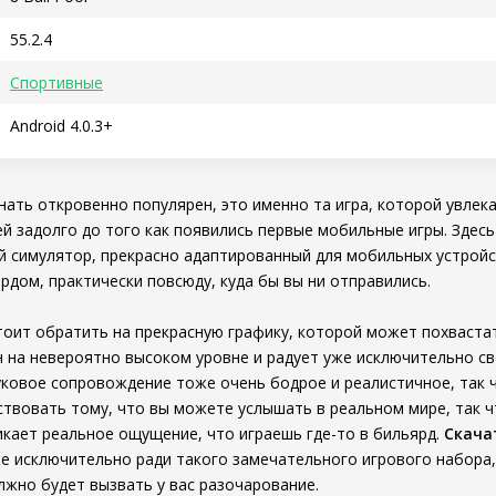
55.2.4
Спортивные
Android 4.0.3+
нать откровенно популярен, это именно та игра, которой увлек
ей задолго до того как появились первые мобильные игры. Здес
 симулятор, прекрасно адаптированный для мобильных устройс
рдом, практически повсюду, куда бы вы ни отправились.
тоит обратить на прекрасную графику, которой может похваста
 на невероятно высоком уровне и радует уже исключительно с
ковое сопровождение тоже очень бодрое и реалистичное, так 
твовать тому, что вы можете услышать в реальном мире, так ч
никает реальное ощущение, что играешь где-то в бильярд.
Скачат
же исключительно ради такого замечательного игрового набора
лжно будет вызвать у вас разочарование.