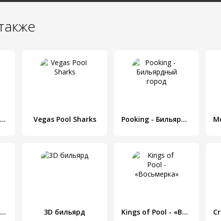
также
Flight Simulator 2d - realistic sandbox simulation
Vegas Pool Sharks
Pooking - Бильярдный город
8 Ball Hero - Американский бильярд: головоломка
3D бильярд
Kings of Pool - «Восьмерка»