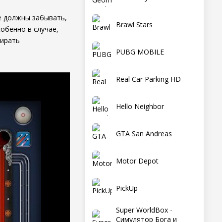
е должны забывать,
Brawl Stars
собенно в случае,
бирать
PUBG MOBILE
Real Car Parking HD
Hello Neighbor
GTA San Andreas
Motor Depot
PickUp
Super WorldBox -
Симулятор Бога и