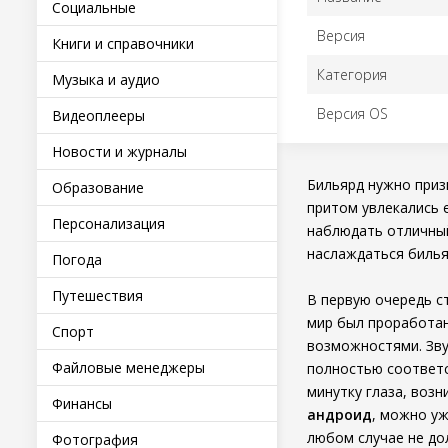
Социальные
Версия
Книги и справочники
Категория
Музыка и аудио
Версия OS
Видеоплееры
Новости и журналы
Бильярд нужно приз
Образование
притом увлекались 
Персонализация
наблюдать отличный
наслаждаться билья
Погода
Путешествия
В первую очередь с
мир был проработан
Спорт
возможностями. Зву
Файловые менеджеры
полностью соответс
минутку глаза, воз
Финансы
андроид
, можно у
любом случае не до
Фотография