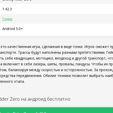
1.42.3
Гонки
Android 5.0+
 это качественная игра, сделанная в виде гонки. Игрок сможет п
анспорте. Трассы будут наполнены разными препятствиями. Гей
ь себе квадроцикл, мотоцикл, вездеход и другой транспорт, ч
а включает в себя лазеры, шипы, провалы, пандусы. Чтобы их п
том, балансируя между скоростью и осторожностью. За прохож
средства передвижения. Обилие техники позволит выбрать наи
ленного этапа.
 Rider Zero на андроид бесплатно