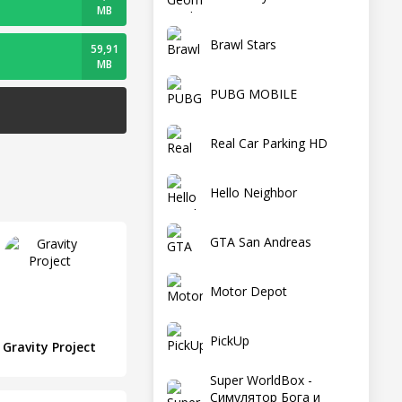
MB
Brawl Stars
59,91
MB
PUBG MOBILE
Real Car Parking HD
Hello Neighbor
GTA San Andreas
Motor Depot
PickUp
Gravity Project
Super WorldBox -
Симулятор Бога и