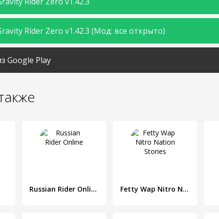
ravity Rider Zero v1.42.3
ravity Rider Zero v1.42.3 (Мод: все открыто)
з Google Play
также
Russian Rider Online
Fetty Wap Nitro Nation Stories