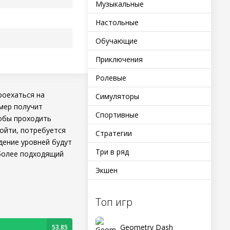
Музыкальные
Настольные
Обучающие
Приключения
Ролевые
роехаться на
Симуляторы
мер получит
Спортивные
тобы проходить
ройти, потребуется
Стратегии
дение уровней будут
Три в ряд
более подходящий
Экшен
Топ игр
Geometry Dash
53,85