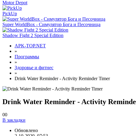
Motor Depot
PickUp
Super WorldBox - Симулятор Бога и Песочница
Shadow Fight 2 Special Edition
APK-TOP.NET
»
Программы
»
Здоровье и фитнес
»
Drink Water Reminder - Activity Reminder Timer
Drink Water Reminder - Activity Remind
0
0
В закладки
Обновлено
2-10-2020, 07:53