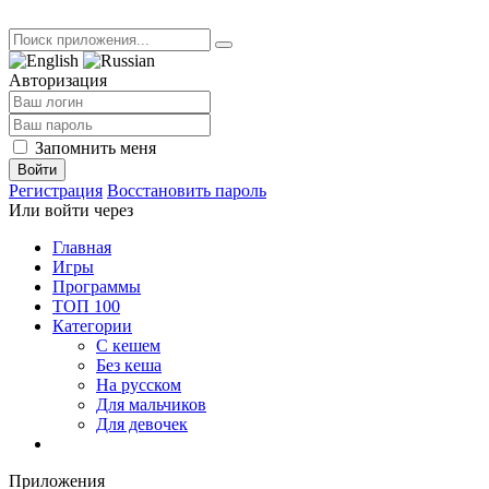
Авторизация
Запомнить меня
Войти
Регистрация
Восстановить пароль
Или войти через
Главная
Игры
Программы
ТОП 100
Категории
С кешем
Без кеша
На русском
Для мальчиков
Для девочек
Приложения