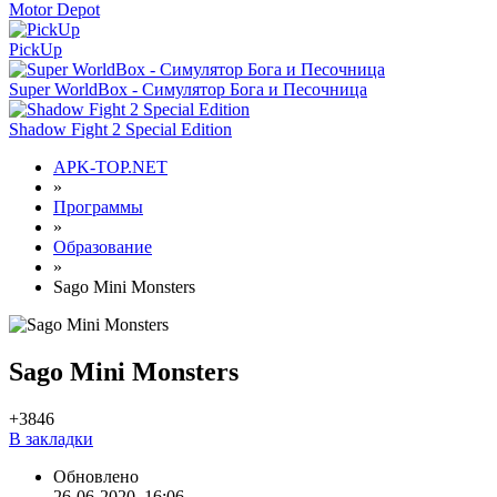
Motor Depot
PickUp
Super WorldBox - Симулятор Бога и Песочница
Shadow Fight 2 Special Edition
APK-TOP.NET
»
Программы
»
Образование
»
Sago Mini Monsters
Sago Mini Monsters
+38
46
В закладки
Обновлено
26-06-2020, 16:06