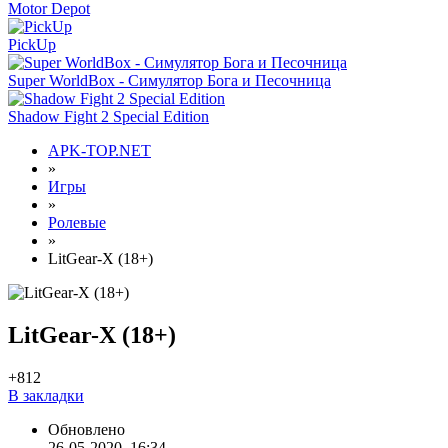
Motor Depot
PickUp
Super WorldBox - Симулятор Бога и Песочница
Shadow Fight 2 Special Edition
APK-TOP.NET
»
Игры
»
Ролевые
»
LitGear-X (18+)
LitGear-X (18+)
+8
12
В закладки
Обновлено
26-05-2020, 16:34