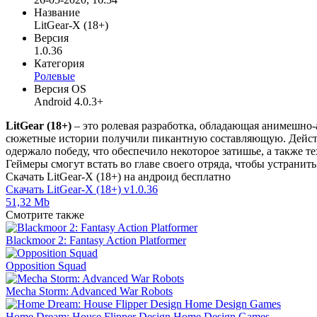
Название
LitGear-X (18+)
Версия
1.0.36
Категория
Ролевые
Версия OS
Android 4.0.3+
LitGear (18+)
– это ролевая разработка, обладающая анимешно-
сюжетные истории получили пикантную составляющую. Действи
одержало победу, что обеспечило некоторое затишье, а также т
Геймеры смогут встать во главе своего отряда, чтобы устранить
Скачать LitGear-X (18+) на андроид бесплатно
Скачать LitGear-X (18+) v1.0.36
51,32 Mb
Смотрите также
Blackmoor 2: Fantasy Action Platformer
Opposition Squad
Mecha Storm: Advanced War Robots
Home Dream: House Flipper Design Home Design Games