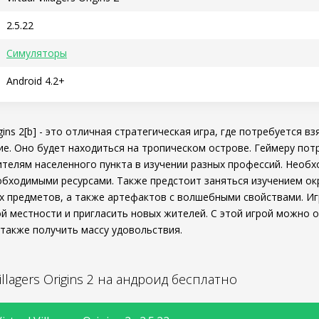
2.5.22
Симуляторы
Android 4.2+
 Origins 2[b] - это отличная стратегическая игра, где потребуется 
е. Оно будет находиться на тропическом острове. Геймеру пот
елям населенного пункта в изучении разных профессий. Необх
обходимыми ресурсами. Также предстоит заняться изучением о
х предметов, а также артефактов с волшебными свойствами. Иг
ой местности и пригласить новых жителей. С этой игрой можно 
 также получить массу удовольствия.
Villagers Origins 2 на андроид бесплатно