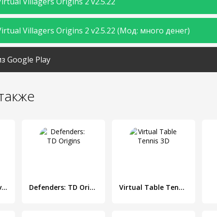
rtual Villagers Origins 2 v2.5.22
rtual Villagers Origins 2 v2.5.22 (Мод: много денег)
з Google Play
также
Last Island : Survival Выживание Крафт на острове
Defenders: TD Origins
Virtual Table Tennis 3D