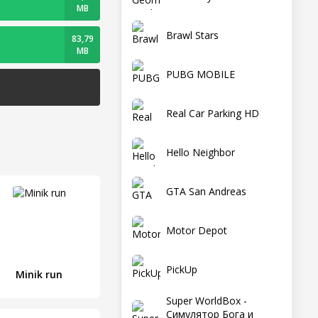
MB
Brawl Stars
83,79
MB
PUBG MOBILE
Real Car Parking HD
Hello Neighbor
GTA San Andreas
Motor Depot
PickUp
Minik run
Super WorldBox -
Симулятор Бога и