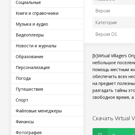
Социальные
Версия
Книги и справочники
Категория
Музыка и аудио
Версия OS
Видеоплееры
Новости и журналы
[b]Virtual Villagers
Образование
небольшое поселени
Персонализация
помощь местным жит
обеспечить всех не
Погода
на предмет полезны
Путешествия
разгадать тайны эт
свободное время, а
Спорт
Файловые менеджеры
Скачать Virtual 
Финансы
Фотография