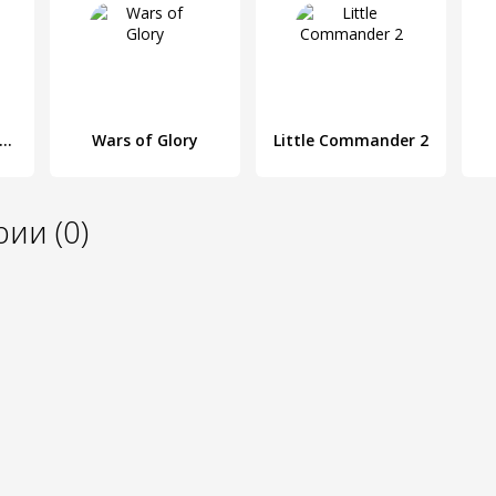
perCity: Строй город чудес!
Wars of Glory
Little Commander 2
ии (0)