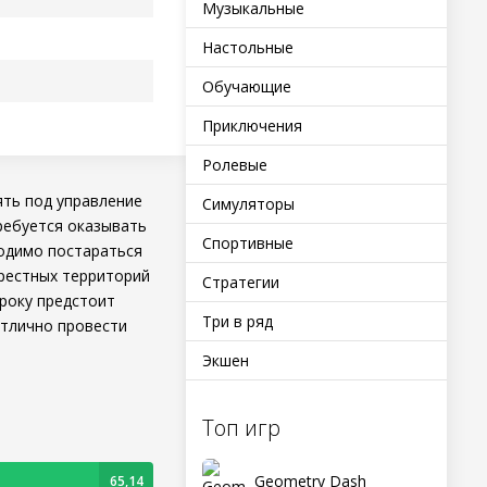
Музыкальные
Настольные
Обучающие
Приключения
Ролевые
взять под управление
Симуляторы
ребуется оказывать
Спортивные
одимо постараться
крестных территорий
Стратегии
року предстоит
Три в ряд
отлично провести
Экшен
Топ игр
Geometry Dash
65,14