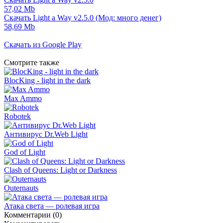
57,02 Mb
Скачать Light a Way v2.5.0 (Мод: много денег)
58,69 Mb
Скачать из Google Play
Смотрите также
BlocKing - light in the dark
Max Ammo
Robotek
Антивирус Dr.Web Light
God of Light
Clash of Queens: Light or Darkness
Outernauts
Атака света — ролевая игра
Комментарии (0)