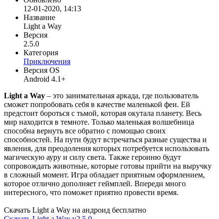
12-01-2020, 14:13
Название
Light a Way
Версия
2.5.0
Категория
Приключения
Версия OS
Android 4.1+
Light a Way
– это занимательная аркада, где пользователь
сможет попробовать себя в качестве маленькой феи. Ей
предстоит бороться с тьмой, которая окутала планету. Весь
мир находится в темноте. Только маленькая волшебница
способна вернуть все обратно с помощью своих
способностей. На пути будут встречаться разные существа и
явления, для преодоления которых потребуется использовать
магическую ауру и силу света. Также героиню будут
сопровождать животные, которые готовы прийти на выручку
в сложный момент. Игра обладает приятным оформлением,
которое отлично дополняет геймплей. Впереди много
интересного, что поможет приятно провести время.
Скачать Light a Way на андроид бесплатно
Скачать Light a Way v2.5.0