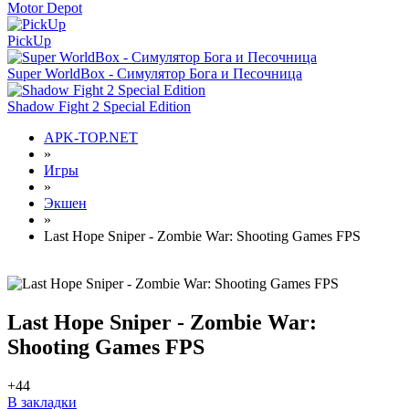
Motor Depot
PickUp
Super WorldBox - Симулятор Бога и Песочница
Shadow Fight 2 Special Edition
APK-TOP.NET
»
Игры
»
Экшен
»
Last Hope Sniper - Zombie War: Shooting Games FPS
Last Hope Sniper - Zombie War:
Shooting Games FPS
+4
4
В закладки