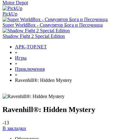
Motor Depot
PickUp
Super WorldBox - Симулятор Бога и Песочница
Shadow Fight 2 Special Edition
APK-TOP.NET
»
Игры
»
Приключения
»
Ravenhill®: Hidden Mystery
Ravenhill®: Hidden Mystery
-1
3
В закладки
Обновлено