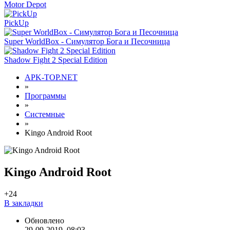
Motor Depot
PickUp
Super WorldBox - Симулятор Бога и Песочница
Shadow Fight 2 Special Edition
APK-TOP.NET
»
Программы
»
Системные
»
Kingo Android Root
Kingo Android Root
+2
4
В закладки
Обновлено
29-09-2019, 08:03