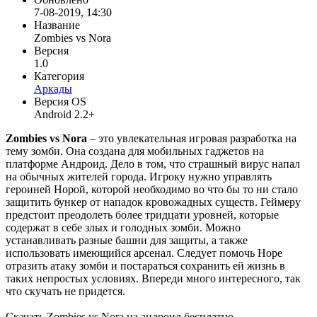
7-08-2019, 14:30
Название
Zombies vs Nora
Версия
1.0
Категория
Аркады
Версия OS
Android 2.2+
Zombies vs Nora
– это увлекательная игровая разработка на
тему зомби. Она создана для мобильных гаджетов на
платформе Андроид. Дело в том, что страшный вирус напал
на обычных жителей города. Игроку нужно управлять
героиней Норой, которой необходимо во что бы то ни стало
защитить бункер от нападок кровожадных существ. Геймеру
предстоит преодолеть более тридцати уровней, которые
содержат в себе злых и голодных зомби. Можно
устанавливать разные башни для защиты, а также
использовать имеющийся арсенал. Следует помочь Норе
отразить атаку зомби и постараться сохранить ей жизнь в
таких непростых условиях. Впереди много интересного, так
что скучать не придется.
Скачать Zombies vs Nora на андроид бесплатно