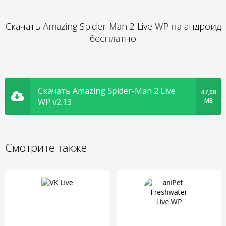
Скачать Amazing Spider-Man 2 Live WP на андроид
бесплатно
Скачать Amazing Spider-Man 2 Live
47,08
WP v2.13
MB
Смотрите также