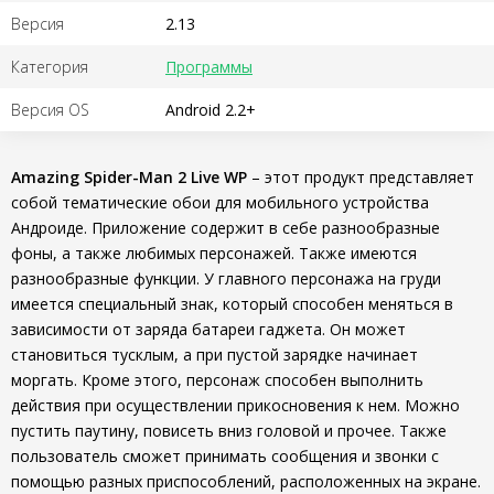
Версия
2.13
Категория
Программы
Версия OS
Android 2.2+
Amazing Spider-Man 2 Live WP
– этот продукт представляет
собой тематические обои для мобильного устройства
Андроиде. Приложение содержит в себе разнообразные
фоны, а также любимых персонажей. Также имеются
разнообразные функции. У главного персонажа на груди
имеется специальный знак, который способен меняться в
зависимости от заряда батареи гаджета. Он может
становиться тусклым, а при пустой зарядке начинает
моргать. Кроме этого, персонаж способен выполнить
действия при осуществлении прикосновения к нем. Можно
пустить паутину, повисеть вниз головой и прочее. Также
пользователь сможет принимать сообщения и звонки с
помощью разных приспособлений, расположенных на экране.