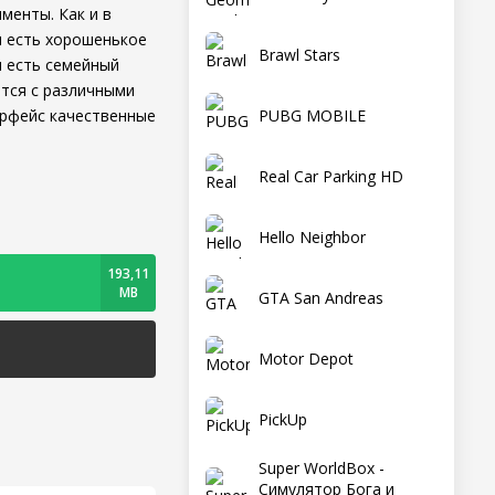
менты. Как и в
м есть хорошенькое
Brawl Stars
и есть семейный
тся с различными
PUBG MOBILE
ерфейс качественные
Real Car Parking HD
Hello Neighbor
193,11
MB
GTA San Andreas
Motor Depot
PickUp
Super WorldBox -
Симулятор Бога и