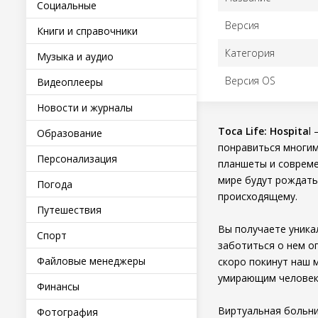
Социальные
Версия
Книги и справочники
Категория
Музыка и аудио
Версия OS
Видеоплееры
Новости и журналы
Toca Life: Hospita
l
Образование
понравиться многим
Персонализация
планшеты и совреме
мире будут рождать
Погода
происходящему.
Путешествия
Вы получаете уник
Спорт
заботиться о нем о
Файловые менеджеры
скоро покинут наш 
умирающим человек
Финансы
Виртуальная больни
Фотография