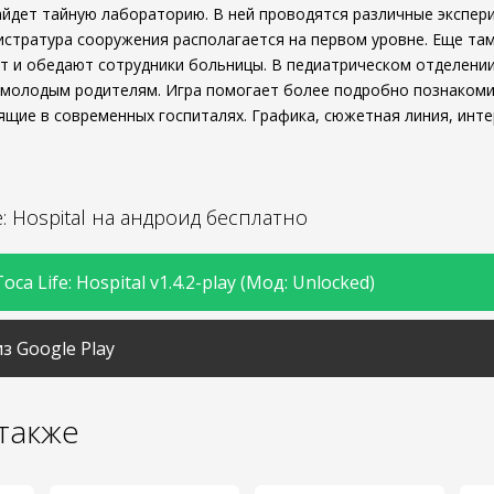
айдет тайную лабораторию. В ней проводятся различные экспери
истратура сооружения располагается на первом уровне. Еще та
ют и обедают сотрудники больницы. В педиатрическом отделени
молодым родителям. Игра помогает более подробно познакоми
ящие в современных госпиталях. Графика, сюжетная линия, инт
e: Hospital на андроид бесплатно
ca Life: Hospital v1.4.2-play (Мод: Unlocked)
з Google Play
также