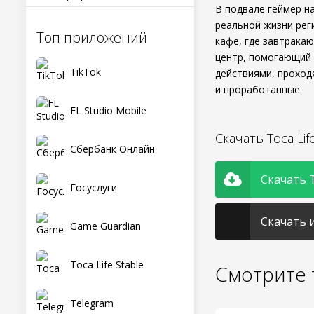
В подвале геймер н
реальной жизни рег
Топ приложений
кафе, где завтрака
центр, помогающий 
TikTok
действиями, проход
и проработанные.
FL Studio Mobile
Скачать Toca Lif
Сбербанк Онлайн
Скачать To
Госуслуги
Скачать и
Game Guardian
Toca Life Stable
Смотрите 
Telegram