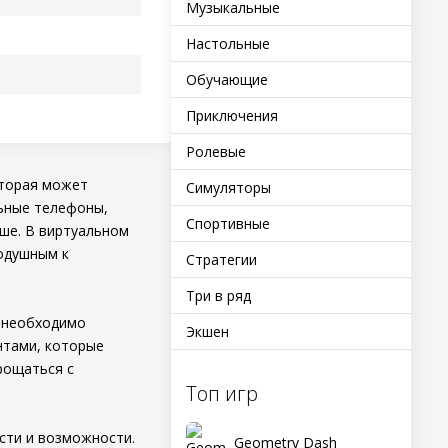
Музыкальные
Настольные
Обучающие
Приключения
Ролевые
оторая может
Симуляторы
льные телефоны,
Спортивные
ше. В виртуальном
нодушным к
Стратегии
Три в ряд
 необходимо
Экшен
нтами, которые
рощаться с
Топ игр
сти и возможности.
Geometry Dash