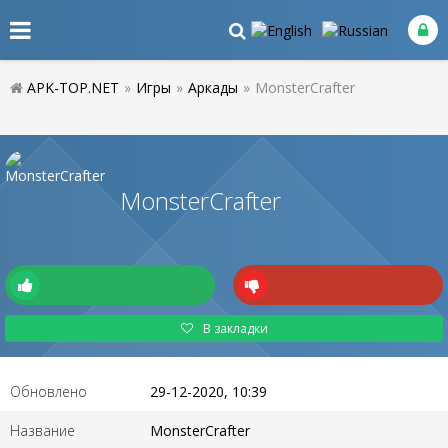
APK-TOP.NET
»
Игры
»
Аркады
»
MonsterCrafter
MonsterCrafter
В закладки
Обновлено
29-12-2020, 10:39
Название
MonsterCrafter