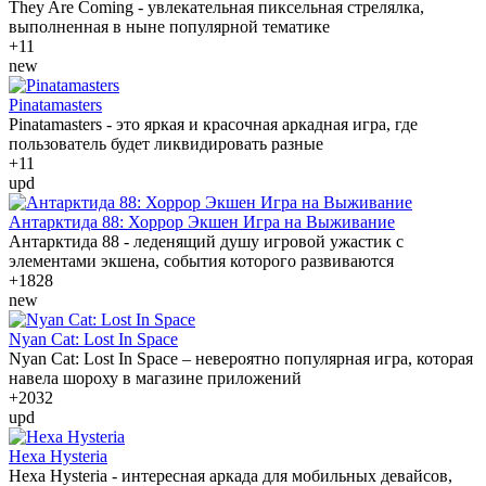
They Are Coming - увлекательная пиксельная стрелялка,
выполненная в ныне популярной тематике
+1
1
new
Pinatamasters
Pinatamasters - это яркая и красочная аркадная игра, где
пользователь будет ликвидировать разные
+1
1
upd
Антарктида 88: Хоррор Экшен Игра на Выживание
Антарктида 88 - леденящий душу игровой ужастик с
элементами экшена, события которого развиваются
+18
28
new
Nyan Cat: Lost In Space
Nyan Cat: Lost In Space – невероятно популярная игра, которая
навела шороху в магазине приложений
+20
32
upd
Hexa Hysteria
Hexa Hysteria - интересная аркада для мобильных девайсов,